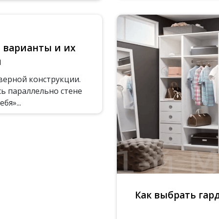
 варианты и их
и
верной конструкции.
ь параллельно стене
бя»...
Как выбрать гар