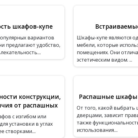
ость шкафов-купе
Встраиваемые
популярных вариантов
Шкафы-купе являются од
ни предлагают удобство,
мебели, которые исполь
екательность....
помещениях. Они отлич
эстетическим видом. ...
ности конструкции,
Распашные шкафы 
ичия от распашных
От того, какой выбрать
дверцами, зависит прав
афов с изгибом или
также функциональность,
ля установки в углах
использования....
 створками....