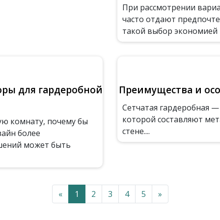
При рассмотрении вари
часто отдают предпочте
такой выбор экономией ме
оры для гардеробной
Преимущества и осо
Сетчатая гардеробная —
которой составляют мет
ую комнату, почему бы
стене....
зайн более
шений может быть
«
1
2
3
4
5
»