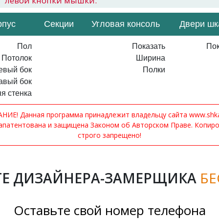
левой кнопки мышки.
рпус
Секции
Угловая консоль
Двери ш
Пол
Показать
Пок
Потолок
Ширина
евый бок
Полки
авый бок
я стенка
ИЕ! Данная программа принадлежит владельцу сайта www.shkaf
апатентована и защищена Законом об Авторском Праве. Копир
строго запрещено!
Е ДИЗАЙНЕРА-ЗАМЕРЩИКА
БЕ
Оставьте свой номер телефона