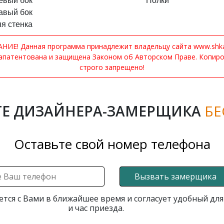
евый бок
Полки
авый бок
я стенка
ИЕ! Данная программа принадлежит владельцу сайта www.shkaf
апатентована и защищена Законом об Авторском Праве. Копир
строго запрещено!
Е ДИЗАЙНЕРА-ЗАМЕРЩИКА
БЕ
Оставьте свой номер телефона
Вызвать замерщика
ется с Вами в ближайшее время и согласует удобный для
и час приезда.