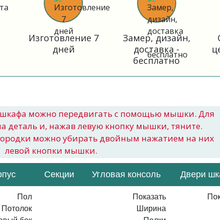
Изготовление 7
Замер, дизайн,
дней
доставка -
ц
бесплатно
шкафа можно передвигать с помощью мышки. Для
на деталь и, нажав левую кнопку мышки, тяните.
городки можно убирать двойным нажатием на них
левой кнопки мышки.
рпус
Секции
Угловая консоль
Двери ш
Пол
Показать
Пок
Потолок
Ширина