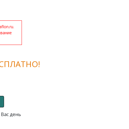
lon.ru.
ование
СПЛАТНО!
 Вас день